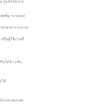
 รุ่น R150 จาก
สุดคุ้ม ระบบแม่
ตาข่าย เบาะระบาย
หรือผู้ใช้งานที่
ับได้ 8 ระดับ
งได้
.5 cm (ยxกxส)