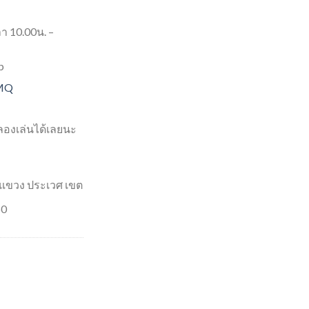
ลา 10.00น. –
p
dMQ
องเล่นได้เลยนะ
 แขวง ประเวศ เขต
50