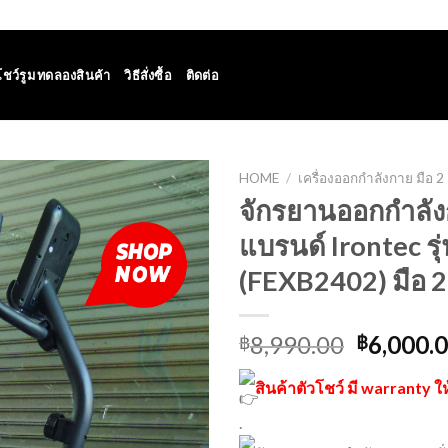
โชว์รูม ทดลองสินค้า
วิธีสั่งซื้อ
ติดต่อ
HOME
/
เครื่องออกกำลังกาย มือ 2
จักรยานออกกำลั
แบรนด์ Irontec รุ
(FEXB2402) มือ 2
8,990.00
6,000.
฿
฿
สินค้าตัวโชว์ มี warranty ให
.