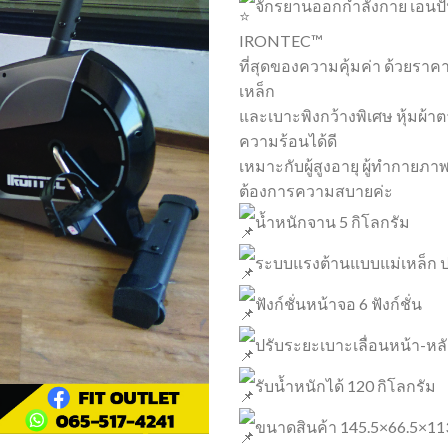
จักรยานออกกำลังกาย เอนปั่น
IRONTEC™
ที่สุดของความคุ้มค่า ด้วยราคา
เหล็ก
และเบาะพิงกว้างพิเศษ หุ้มผ้า
ความร้อนได้ดี
เหมาะกับผู้สูงอายุ ผู้ทำกายภาพ 
ต้องการความสบายค่ะ
น้ำหนักจาน 5 กิโลกรัม
ระบบแรงต้านแบบแม่เหล็ก ปร
ฟังก์ชั่นหน้าจอ 6 ฟังก์ชั่น
ปรับระยะเบาะเลื่อนหน้า-หลั
รับน้ำหนักได้ 120 กิโลกรัม
ขนาดสินค้า 145.5×66.5×113