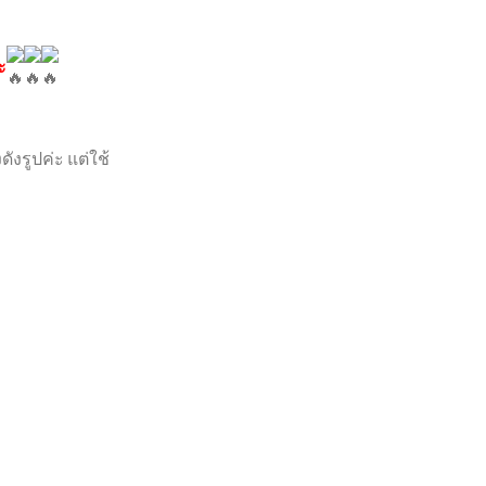
ะ
ังรูปค่ะ แต่ใช้