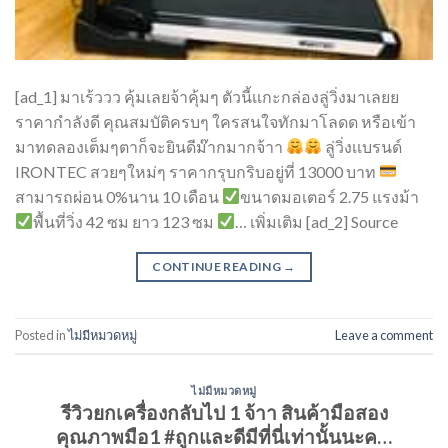
[ad_1] มาเร้ววว คุ้มเลยจ้าคุ้มๆ ตัวนี้เเกะกล่องลู่วิ่งมาเลยย
ราคากำลังดี คุณสมบัติครบๆ ใครสนใจทักมาโลดด หรือเข้า
มาทดลองเต็มๆตาก็จะยินดีม๊ากมากจ้าา
ลู่วิ่งเเบรนด์
IRONTEC สวยๆใหม่ๆ ราคากรุบกริบอยู่ที่ 13000 บาท
สามารถผ่อน 0%นาน 10 เดือน
ขนาดมอเตอร์ 2.75 แรงม้า
พื้นที่วิ่ง 42 ซม ยาว 123 ซม
… เพิ่มเติม [ad_2] Source
CONTINUE READING
→
Posted in
ไม่มีหมวดหมู่
Leave a comment
ไม่มีหมวดหมู่
รีวิวยกเครื่องกลับไป 1 จ้าา สินค้ามือสอง
คุณภาพมือ1 #ถูกและดีมีที่นี่เท่านั้นนะค…