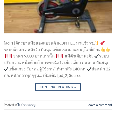
[ad_1] จักรยานมือสองแบรนด์ IRONTEC มาแว้ววว..
ระบบผ้าเบรคหนังวัว ปั่นนุ่ม แข็งแรง เผาผลาญได้ดีเยี่ยม
ราคา 9,000 บาทเท่านั้น
#มีตัวเดียวนะจ๊ะ
ระบบ
ปรับความหนืดด้วยผ้าเบรคหนังวัว เสียงเงียบ ทนทาน ปั่นสนุก
แข็งแกร่ง รับ นน. ผู้ใช้งาน ได้มากถึง 140 กก.
ล้อหนัก 22
กก. หนักกว่าทุกๆรุ่น… เพิ่มเติม [ad_2] Source
CONTINUE READING
→
Posted in
ไม่มีหมวดหมู่
Leave a comment