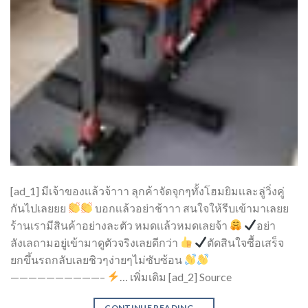
[ad_1] มีเจ้าของเเล้วจ้าาา ลุกค้าจัดจุกๆทั้งโฮมยิมเเละลู่วิ่งคู่
กันไปเลยยย
บอกเเล้วอย่าช้าาา สนใจให้รีบเข้ามาเลยย
ร้านเรามีสินค้าอย่างละตัว หมดเเล้วหมดเลยจ้า
อย่า
ลังเลถามอยู่เข้ามาดูตัวจริงเลยดีกว่า
ตัดสินใจซื้อเสร็จ
ยกขึ้นรถกลับเลยชิวๆง่ายๆไม่ซับซ้อน
——————————–
… เพิ่มเติม [ad_2] Source
CONTINUE READING
→