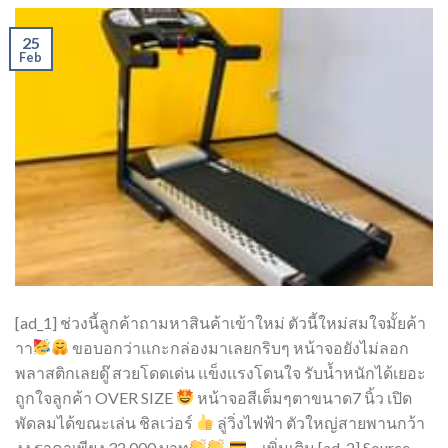
25
Feb
[ad_1] ช่วงนี้ลูกค้าถามหาสินค้าเข้าใหม่ ตัวนี้ใหม่สมใจมั้ยค้า
าา
ขอบอกว่าแกะกล่องมาเลยกริบๆ หน้าจอยังไม่ลอก
พลาสติกเลยดู๊ สวยโดดเด่น เเข็งเเรงโดนใจ รับน้ำหนักได้เยอะ
ถูกใจลูกค้า OVER SIZE
หน้าจอสีเต็มๆตาขนาด7 นิ้ว เปิด
พัดลมได้ขณะเล่น ชิลเว่อร์
ลู่วิ่งไฟฟ้า ตัวใหญ่สายพานกว้า
งง ราคาเพียง 32,000 บาท
… เพิ่มเติม [ad_2] Source