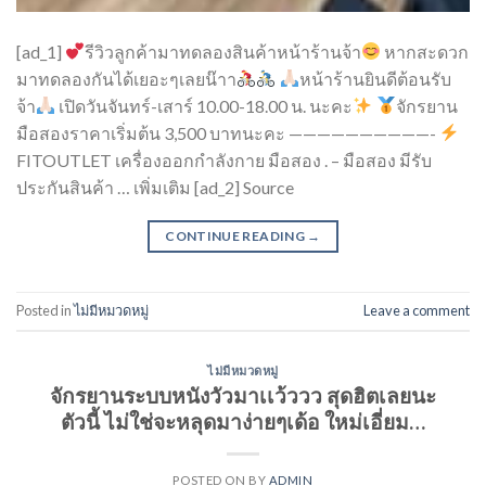
[ad_1]
รีวิวลูกค้ามาทดลองสินค้าหน้าร้านจ้า
หากสะดวก
มาทดลองกันได้เยอะๆเลยน๊าา
หน้าร้านยินดีต้อนรับ
จ้า
เปิดวันจันทร์-เสาร์ 10.00-18.00 น. นะคะ
จักรยาน
มือสองราคาเริ่มต้น 3,500 บาทนะคะ ——————————-
FITOUTLET เครื่องออกกำลังกาย มือสอง . – มือสอง มีรับ
ประกันสินค้า … เพิ่มเติม [ad_2] Source
CONTINUE READING
→
Posted in
ไม่มีหมวดหมู่
Leave a comment
ไม่มีหมวดหมู่
จักรยานระบบหนังวัวมาเเว้ววว สุดฮิตเลยนะ
ตัวนี้ ไม่ใช่จะหลุดมาง่ายๆเด้อ ใหม่เอี่ยม…
POSTED ON
BY
ADMIN