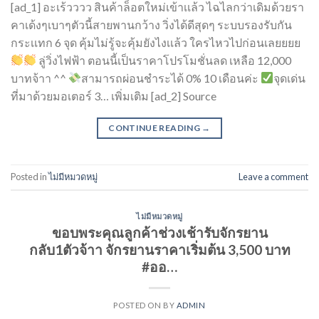
[ad_1] อะเร้วววว สินค้าล็อตใหม่เข้าเเล้ว ไฉไลกว่าเดิมด้วยรา
คาเด้งๆเบาๆตัวนี้สายพานกว้าง วิ่งได้ดีสุดๆ ระบบรองรับกัน
กระเเทก 6 จุด คุ้มไม่รู้จะคุ้มยังไงเเล้ว ใครไหวไปก่อนเลยยยย
ลู่วิ่งไฟฟ้า ตอนนี้เป็นราคาโปรโมชั่นลด เหลือ 12,000
บาทจ้าา ^^
สามารถผ่อนชำระได้ 0% 10 เดือนค่ะ
จุดเด่น
ที่มาด้วยมอเตอร์ 3… เพิ่มเติม [ad_2] Source
CONTINUE READING
→
Posted in
ไม่มีหมวดหมู่
Leave a comment
ไม่มีหมวดหมู่
ขอบพระคุณลูกค้าช่วงเช้ารับจักรยาน
กลับ1ตัวจ้าา จักรยานราคาเริ่มต้น 3,500 บาท
#ออ…
POSTED ON
BY
ADMIN