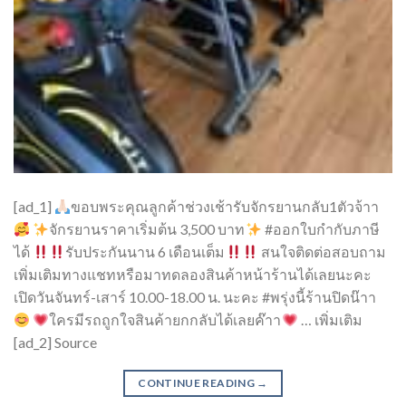
[ad_1]
ขอบพระคุณลูกค้าช่วงเช้ารับจักรยานกลับ1ตัวจ้าา
จักรยานราคาเริ่มต้น 3,500 บาท
#ออกใบกำกับภาษี
ได้
รับประกันนาน 6 เดือนเต็ม
สนใจติดต่อสอบถาม
เพิ่มเติมทางแชทหรือมาทดลองสินค้าหน้าร้านได้เลยนะคะ
เปิดวันจันทร์-เสาร์ 10.00-18.00 น. นะคะ #พรุ่งนี้ร้านปิดน๊าา
ใครมีรถถูกใจสินค้ายกกลับได้เลยค๊าา
… เพิ่มเติม
[ad_2] Source
CONTINUE READING
→