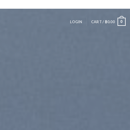
Assign a menu in Theme Options > Menus
Newsletter
0
LOGIN
CART /
฿
0.00